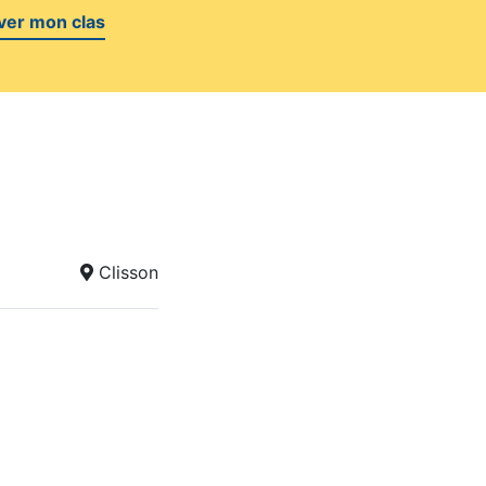
ver mon clas
Clisson