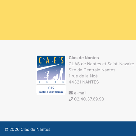
Clas de Nantes
CLAS de Nantes et Saint-Nazaire
Site de Centrale Nantes
1 rue de la Noë
44321 NANTES
e-mail
02.40.37.69.93
© 2026
Clas de Nantes