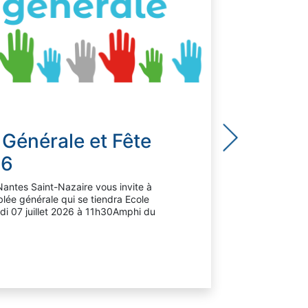
Générale et Fête
26
ntes Saint-Nazaire vous invite à
lée générale qui se tiendra Ecole
i 07 juillet 2026 à 11h30Amphi du
17 AVR
CAL
Vous p
envoye