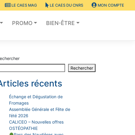
LE CAES MAG
LE CAES DU CNRS
MON COMPTE
PROMO
BIEN-ÊTRE
echercher
Rechercher
Articles récents
Échange et Dégustation de
Fromages
Assemblée Générale et Fête de
l’été 2026
CALICEO – Nouvelles offres
OSTÉOPATHIE
Parc des Naudières avec