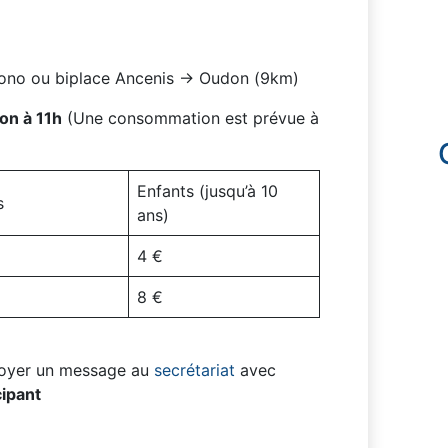
ono ou biplace Ancenis -> Oudon (9km)
on à 11h
(Une consommation est prévue à
Enfants (jusqu’à 10
s
ans)
4 €
8 €
nvoyer un message au
secrétariat
avec
ipant