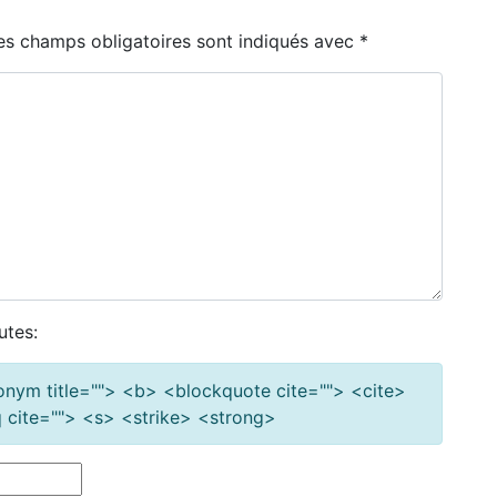
es champs obligatoires sont indiqués avec
*
utes:
cronym title=""> <b> <blockquote cite=""> <cite>
cite=""> <s> <strike> <strong>