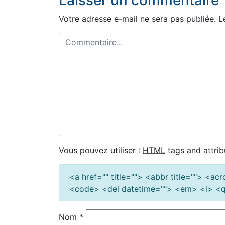
l’article
Votre adresse e-mail ne sera pas publiée.
L
Vous pouvez utiliser :
HTML
tags and attrib
<a href="" title=""> <abbr title=""> <a
<code> <del datetime=""> <em> <i> <q 
Nom
*