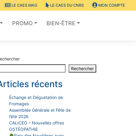
LE CAES MAG
LE CAES DU CNRS
MON COMPTE
PROMO
BIEN-ÊTRE
echercher
Rechercher
Articles récents
Échange et Dégustation de
Fromages
Assemblée Générale et Fête de
l’été 2026
CALICEO – Nouvelles offres
OSTÉOPATHIE
Parc des Naudières avec