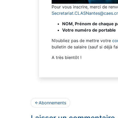
Pour vous inscrire, merci de renv
Secretariat.CLASNantes@caes.cn
NOM, Prénom de chaque pa
Votre numéro de portable
N’oubliez pas de mettre votre
co
bulletin de salaire (sauf si déjà 
A très bientôt !
Navigation
Abonnements
de
Laisser un commentaire